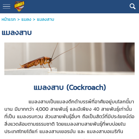
หน้าแรก
>
แมลง
>
แมลงสาบ
แมลงสาบ
แมลงสาบ (Cockroach)
แมลงสาบเป็นแมลงดึกดำบรรพ์ที่อาศัยอยู่บนโลกนี้มา
นาน มีมากกว่า 4,000 สายพันธุ์ และมีเพียง 40 สายพันธุ์เท่านั้น
ที่เป็น แมลงรบกวน ส่วนสายพันธุ์อื่นๆ ถือเป็นสัตว์ที่มีประโยชน์ต่อ
สิ่งแวดล้อมตามธรรมชาติ โดยแมลงสาบสายพันธุ์ที่พบบ่อยใน
ประเทศไทยได้แก่ แมลงสาบเยอรมัน และ แมลงสาบอเมริกัน