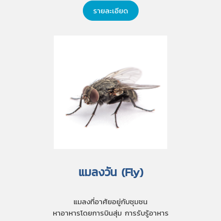
รายละเอียด
แมลงวัน (Fly)
แมลงที่อาศัยอยู่กับชุมชน
หาอาหารโดยการบินสุ่ม การรับรู้อาหาร