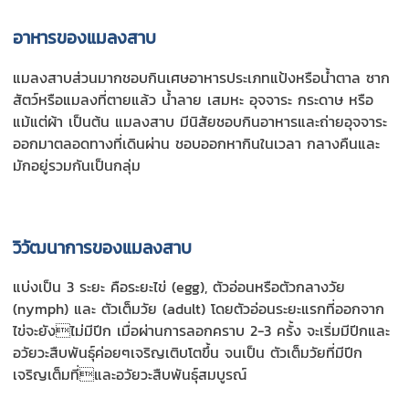
อาหารของแมลงสาบ
แมลงสาบส่วนมากชอบกินเศษอาหารประเภทแป้งหรือน้ำตาล ซาก
สัตว์หรือแมลงที่ตายแล้ว น้ำลาย เสมหะ อุจจาระ กระดาษ หรือ
แม้แต่ผ้า เป็นต้น แมลงสาบ มีนิสัยชอบกินอาหารและถ่ายอุจจาระ
ออกมาตลอดทางที่เดินผ่าน ชอบออกหากินในเวลา กลางคืนและ
มักอยู่รวมกันเป็นกลุ่ม
วิวัฒนาการของแมลงสาบ
แบ่งเป็น 3 ระยะ คือระยะไข่ (egg), ตัวอ่อนหรือตัวกลางวัย
(nymph) และ ตัวเต็มวัย (adult) โดยตัวอ่อนระยะแรกที่ออกจาก
ไข่จะยังไม่มีปีก เมื่อผ่านการลอกคราบ 2-3 ครั้ง จะเริ่มมีปีกและ
อวัยวะสืบพันธุ์ค่อยๆเจริญเติบโตขึ้น จนเป็น ตัวเต็มวัยที่มีปีก
เจริญเต็มที่และอวัยวะสืบพันธุ์สมบูรณ์