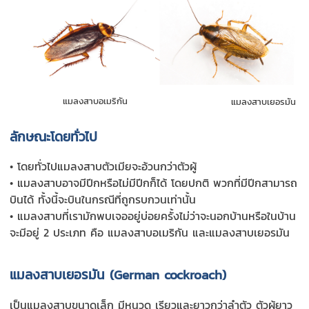
แมลงสาบอเมริกัน
แมลงสาบเยอรมัน
ลักษณะโดยทั่วไป
• โดยทั่วไปแมลงสาบตัวเมียจะอ้วนกว่าตัวผู้
• แมลงสาบอาจมีปีกหรือไม่มีปีกก็ได้ โดยปกติ พวกที่มีปีกสามารถ
บินได้ ทั้งนี้จะบินในกรณีที่ถูกรบกวนเท่านั้น
• แมลงสาบที่เรามักพบเจออยู่บ่อยครั้งไม่ว่าจะนอกบ้านหรือในบ้าน
จะมีอยู่ 2 ประเภท คือ แมลงสาบอเมริกัน และแมลงสาบเยอรมัน
แมลงสาบเยอรมัน (German cockroach)
เป็นแมลงสาบขนาดเล็ก มีหนวด เรียวและยาวกว่าลำตัว ตัวผู้ยาว